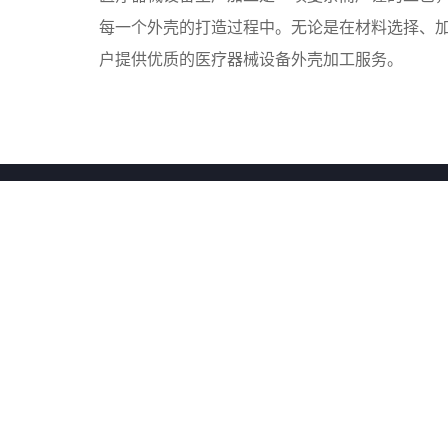
每一个外壳的打造过程中。无论是在材料选择、
户提供优质的医疗器械设备外壳加工服务。
椿田科技
关于我们
椿田简介
品质为本 · 价值共生
生产能力
合作模式
精益管理
椿田文化