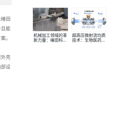
何提高定制精度？
全柜整体解决方案
提供商
示椿田
并且能
机械加工领域的革
超高压微射流均质
方案。
新力量：椿田科技
技术：生物医药与
—高品质喷码机外
高端制造的核心工
壳的制造先锋
艺升级之路
保外壳
内部设