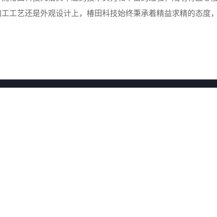
加工工艺还是外观设计上，椿田科技始终秉承着精益求精的态度
产品中心
解决方案
生命科学
生命科学解决方案
超高压系列
超高压解决方案
汽车领域
不锈钢车身和底盘
新能源
跨国产品中国化本土方案
智能工业
定制新能源柜体制造服务