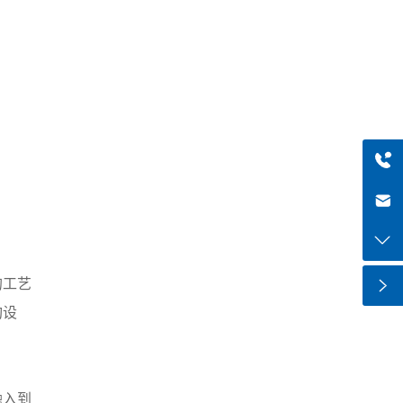
+8613318966480
haiqi.liang@chuntian-ctt.com
的工艺
构设
融入到