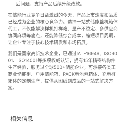
样机打样与验证：3-7天完成样机生产，免费提供样
品检测报告，支持多轮迭代修改；
小批量试产与确认：15天内完成50-500台小批量试
产，客户确认工艺和品质后，固化生产标准；
规模化量产与交付：根据客户订单计划安排生产，
全程跟踪进度，按时交付到指定地点；
售后与技术支持：提供1年质保服务，24小时响应售
后问题，支持产品后续升级改款。
在储能行业竞争日益激烈的今天，产品上市速度和品质
已经成为企业的核心竞争力。选择一站式储能整机箱体
代工，不仅能解决样机打样难、量产不稳定、多供应商
协同麻烦等痛点，还能降低综合成本，缩短项目周期，
让企业专注于核心技术研发和市场拓展。
我们是国家高新技术企业，已通过IATF16949、ISO90
01、ISO14001等多项权威认证，拥有15年精密结构件
生产经验，服务过全球500+储能企业。可承接各类工
商业储能柜、户用储能箱、PACK电池包箱体、充电桩
箱体的定制生产，提供从图纸到成品的一站式解决方