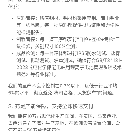
依托960+台先进生产设备和柔性产线，我们可实现3-7
天快速出样，15天小批量试产，30天规模化量产，比行
业平均交付周期缩短40%。
2. 全流程品控体系，保障每一台箱体品质达标
作为服务过宁德时代、先导智能等头部储能企业的供应
商，我们建立了符合储能行业标准的TQM全面质量管理
体系：
原料管控：所有钢材、铝材均采用宝钢、南山铝业
等一线品牌，每一批原料都提供材质证明和力学性
能检测报告；
制程管控：每一道工序都实行“自检+互检+专检”三
级检验，关键尺寸100%全测；
成品检测：每一台箱体都进行IP65防水测试、盐雾
测试、振动测试、承重测试，确保符合GB/T34131-
2023《电化学储能电站用锂离子电池管理系统技术
规范》等行业标准。