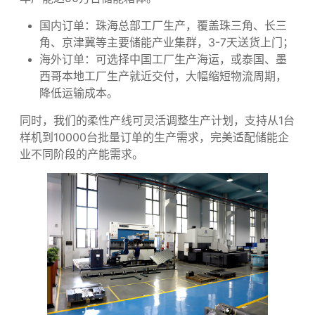
我们的量产不良率控制在0.2%以下，远低于行业平均
5%的水平，彻底避免“样机合格、大货翻车”的问题。
3. 充足产能保障，支持全球快速交付
我们拥有10万㎡现代化生产车间，在泰国、马来西亚、
墨西哥建立了海外生产基地，在欧洲设有前置仓库，总
年产能达50万台储能箱体。
国内订单：珠海总部工厂生产，覆盖珠三角、长三
角、京津冀等主要储能产业集群，3-7天送货上门；
海外订单：可选择中国工厂生产海运，或泰国、墨
西哥本地工厂生产就近交付，大幅缩短物流周期，
降低运输成本。
同时，我们的柔性产线可灵活调整生产计划，支持从1台
样机到10000台批量订单的生产需求，完美适配储能企
业不同阶段的产能需求。