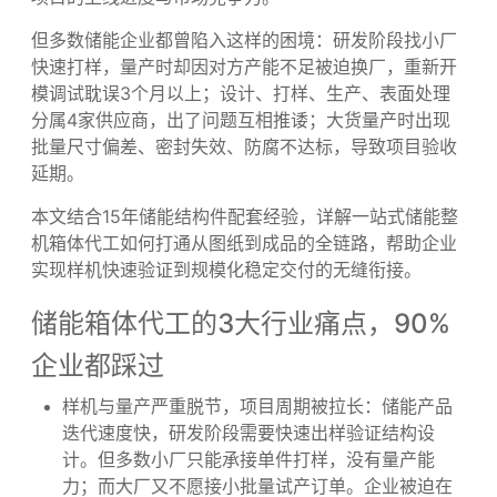
9认证，拥有10万㎡车间与海外生产基地，服务宁德时代等
头部企业，支...
全球储能行业进入爆发式增长期，从工商业储能、户用
储能到电网侧储能项目，对整机箱体的需求呈现“多品
种、小批量、快迭代、大规模”的特点。作为储能设备的
核心防护与承载结构，箱体的品质、交期直接决定整机
项目的上线进度与市场竞争力。
但多数储能企业都曾陷入这样的困境：研发阶段找小厂
快速打样，量产时却因对方产能不足被迫换厂，重新开
模调试耽误3个月以上；设计、打样、生产、表面处理
分属4家供应商，出了问题互相推诿；大货量产时出现
批量尺寸偏差、密封失效、防腐不达标，导致项目验收
延期。
本文结合15年储能结构件配套经验，详解一站式储能整
机箱体代工如何打通从图纸到成品的全链路，帮助企业
实现样机快速验证到规模化稳定交付的无缝衔接。