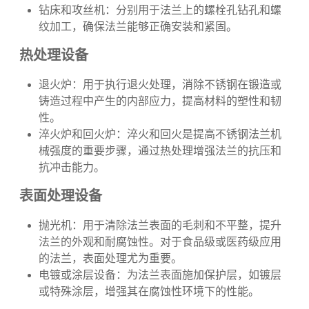
高精度性能确保法兰的尺寸准确无误。
铣床：用于进一步精细化处理法兰的表面和特定区
域，如铣削平面或成形凹槽。
钻床和攻丝机：分别用于法兰上的螺栓孔钻孔和螺
纹加工，确保法兰能够正确安装和紧固。
热处理设备
退火炉：用于执行退火处理，消除不锈钢在锻造或
铸造过程中产生的内部应力，提高材料的塑性和韧
性。
淬火炉和回火炉：淬火和回火是提高不锈钢法兰机
械强度的重要步骤，通过热处理增强法兰的抗压和
抗冲击能力。
表面处理设备
抛光机：用于清除法兰表面的毛刺和不平整，提升
法兰的外观和耐腐蚀性。对于食品级或医药级应用
的法兰，表面处理尤为重要。