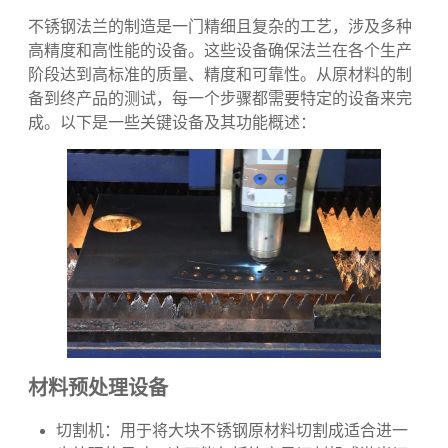
不锈钢法兰制造是一个涉及高精度设备的复杂工艺，包括切
割、锻造、机加工、热处理和表面处理等步骤，确保产品质
量和性能。珠海椿田机械科技有限公司使用先进设备，从原
材料选择到终产品检验，...
不锈钢法兰的制造是一门精细且复杂的工艺，涉及多种
高精度和高性能的设备。这些设备确保法兰在各个生产
阶段达到高标准的质量、精度和可靠性。从原材料的制
备到终产品的测试，每一个步骤都需要特定的设备来完
成。以下是一些关键设备及其功能概述：