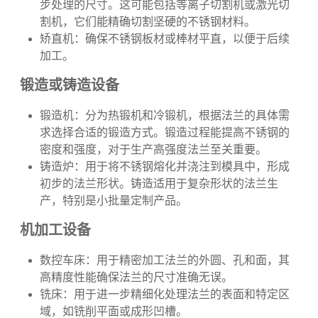
材料预处理设备
切割机：用于将大块不锈钢原材料切割成适合进一
步处理的尺寸。这可能包括等离子切割机或激光切
割机，它们能精确切割坚硬的不锈钢材料。
矫直机：确保不锈钢板材或棒材平直，以便于后续
加工。
锻造或铸造设备
锻造机：分为热锻机和冷锻机，根据法兰的具体需
求选择合适的锻造方式。锻造过程能提高不锈钢的
密度和强度，对于生产高强度法兰至关重要。
铸造炉：用于将不锈钢熔化并浇注到模具中，形成
初步的法兰形状。铸造适用于复杂形状的法兰生
产，特别是小批量定制产品。
机加工设备
数控车床：用于精密加工法兰的外圆、孔和面，其