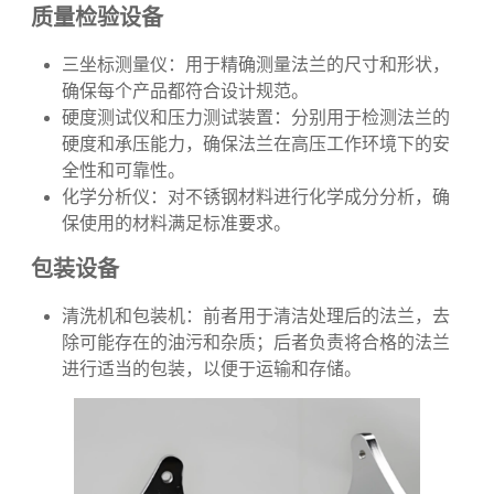
电镀或涂层设备：为法兰表面施加保护层，如镀层
或特殊涂层，增强其在腐蚀性环境下的性能。
质量检验设备
三坐标测量仪：用于精确测量法兰的尺寸和形状，
确保每个产品都符合设计规范。
硬度测试仪和压力测试装置：分别用于检测法兰的
硬度和承压能力，确保法兰在高压工作环境下的安
全性和可靠性。
化学分析仪：对不锈钢材料进行化学成分分析，确
保使用的材料满足标准要求。
包装设备
清洗机和包装机：前者用于清洁处理后的
法兰
，去
除可能存在的油污和杂质；后者负责将合格的法兰
进行适当的包装，以便于运输和存储。