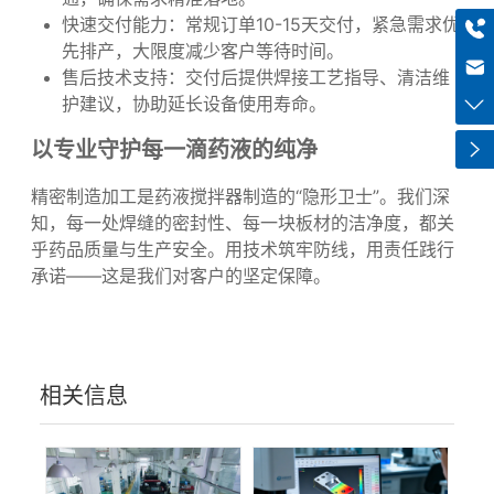
服务承诺：高效响应，全程无忧
透明化协作：从图纸确认到生产进度，全程实时沟
+8613318966480
通，确保需求精准落地。
haiqi.liang@chuntian-ctt.com
快速交付能力：常规订单10-15天交付，紧急需求优
先排产，大限度减少客户等待时间。
售后技术支持：交付后提供焊接工艺指导、清洁维
护建议，协助延长设备使用寿命。
以专业守护每一滴药液的纯净
精密制造加工是药液搅拌器制造的“隐形卫士”。我们深
知，每一处焊缝的密封性、每一块板材的洁净度，都关
乎药品质量与生产安全。用技术筑牢防线，用责任践行
承诺——这是我们对客户的坚定保障。
相关信息