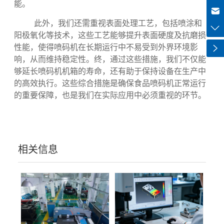
+8613318966480
散热和防尘，从而降低设备在高负荷工作下的故障率。
而良好的通风系统不仅有助于保持产生热量设备的冷
haiqi.liang@chuntian-ctt.com
却，还能防止灰尘与液体侵入，进而影响喷码设备的性
能。
此外，我们还需重视表面处理工艺，包括喷涂和
阳极氧化等技术，这些工艺能够提升表面硬度及抗磨损
性能，使得喷码机在长期运行中不易受到外界环境影
响，从而维持稳定性。终，通过这些措施，我们不仅能
够延长喷码机机箱的寿命，还有助于保持设备在生产中
的高效执行。这些综合措施是确保食品喷码机正常运行
的重要保障，也是我们在实际应用中必须重视的环节。
相关信息