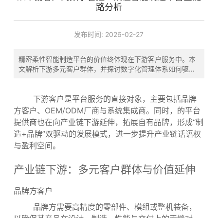
从下游客户到数字管控：柔性智能制造平台全链
路分析
发布时间:
2026-02-27
精密柔性智能制造平台的价值终体现在下游客户服务中。本
文解析下游多元客户群体，并探讨数字化管理体系如何驱动
产业链高效运转。
下游客户是平台服务的直接对象，主要包括品牌
方客户、OEM/ODM厂商与系统集成商。同时，的平台
提供商也在向产业链下游延伸，拓展自有品牌，形成“制
造+品牌”双驱动的发展模式，进一步提升产业链话语权
与盈利空间。
产业链下游：多元客户群体与价值延伸
品牌方客户