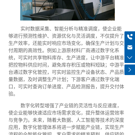
+8613318966480
实时数据采集、智能分析与精准调度，使企业能
够进行预测性维护、资源优化与灵活调度，不仅提升了
haiqi.liang@chuntian-ctt.com
生产效率，还能实时响应市场变化，确保生产计划与交
付周期的高效性。例如上游原材料厂商通过数字化系
统，可实时共享物料库存、生产进度，让中游平台精准
把控物料供应时间，避免库存积压或物料短缺；中游平
台通过数字化管控，可实时监控生产设备状态、产品质
量数据，及时调整生产计划；下游客户通过数字化端
口，可实时查询订单进度、产品检测报告，提升交付体
验。
数字化转型增强了产业链的灵活性与反应速度，
使企业能够快速适应市场需求变化，提升整体运营效率