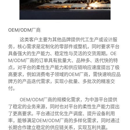
OEM/ODM厂商
这类客户主要为其他品牌提供代工生产或设计服
务，核心需求是定制化的零部件或整机，同时要求平台
具备强大的生产能力、稳定性与灵活的交货周期。OE
M/ODM厂商的订单具有批量大、品种多、迭代快的特
点，对平台的柔性生产能力和供应链响应速度提出了极
高要求，例如消费电子领域的OEM厂商，需快速响应品
牌方的产品迭代需求，实现小批量、多批次的精准交
付。
OEM/ODM厂商的规模化需求，为中游平台提供
了稳定的业务来源，同时也对平台的柔性生产能力提出
了更高要求。平台通过优化生产调度、提升设备利用