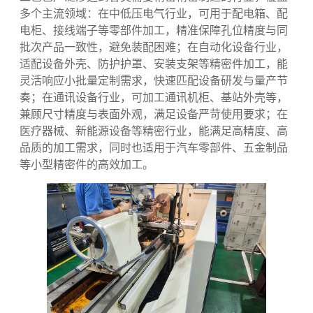
误差，既能降低人工与物料损耗，还能实现复杂精密结
构的一体化加工，有效拓展精密制造的应用范围。
复合冲切工艺的应用场景：覆盖多行业
精密精密制造
凭借高效、精准、一体化的核心优势，复合冲切
工艺已广泛渗透到各类需要精密精密制造的行业，覆盖
多个主流领域：在中低压电气行业，可用于配电箱、配
电柜、接线端子等零部件加工，精准保障孔位精度与同
批次产品一致性，避免装配困难；在自动化设备行业，
适配设备外壳、防护护罩、安装支架等精密件加工，能
灵活响应小批量定制需求，快速匹配设备研发与量产节
奏；在通讯设备行业，可加工通讯机柜、基站外壳等，
兼顾尺寸精度与表面外观，满足设备严苛使用要求；在
医疗器械、新能源设备等精密行业，能满足高精度、高
品质的加工需求，同时也适用于汽车零部件、五金制品
等小型精密件的高效加工。