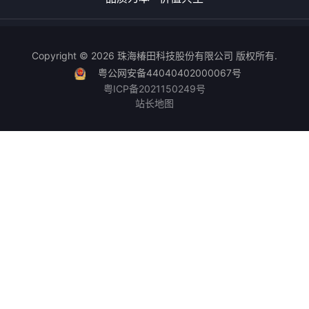
椿田科技—高品质喷码机外
物医药与高端制造的核心工
壳的制造先锋
艺升级之路
椿田科技
品质为本 · 价值共生
Copyright © 2026 珠海椿田科技股份有限公司 版权所有.
粤公网安备44040402000067号
粤ICP备2021150249号
站长地图