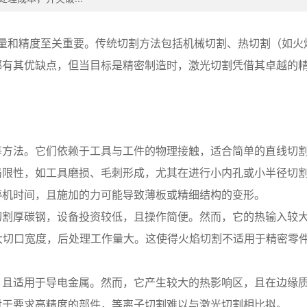
和精度至关重要。传统切割方法包括机械切割、热切割（如火
都有其优缺点，但当目标是精密制造时，激光切割凭借其卓越的
等方法。它们依赖于工具与工件的物理接触，适合简单的直线切
局限性，如工具磨损、毛刺形成，尤其在进行小内孔或小半径切
停机时间，且施加的力可能导致薄板或精细结构的变形。
切割厚碳钢，设备投资较低，且操作简便。然而，它的热输入较
大切口宽度，后处理工作量大。这使得火焰切割不适用于精密零
，且适用于导电金属。然而，它产生较大的热影响区，且在边缘
对于要求高精度的部件，等离子切割难以与激光切割相比拟。