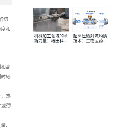
何提高定制精度？
全柜整体解决方案
提供商
焰切
精度和
机械加工领域的革
超高压微射流均质
新力量：椿田科技
技术：生物医药与
—高品质喷码机外
高端制造的核心工
壳的制造先锋
艺升级之路
割和高
割时较
大，热
件或薄
质量、