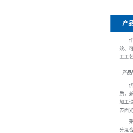
产
作为
效、
工工
产品
质，
加工
表面
分混