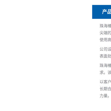
产
珠海
尖端
使用
公司
表面
珠海
求。
以客
长期
力量