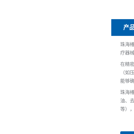
产
珠海
疗器
在精
（如
能够
珠海
油、
等）