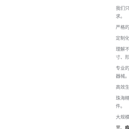
我们
求。
严格
定制
理解
寸、
专业
器械
高效
珠海
件。
大规
三、