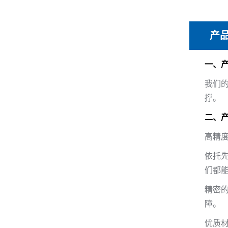
产
一、
我们
撑。
二、
高精
依托
们都
精密
障。
优质